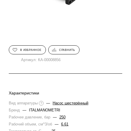
В ИЗБРАННОЕ
СРАВНИТЬ
Артикул:
КА-00008856
Характеристики
Вид аппаратуры
—
Насос шестерённый
?
Бренд
—
ITALMANOMETRI
Рабочее давление, бар
—
250
Рабочий объем, см^3/об
—
6.61