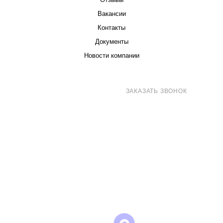
Вакансии
Контакты
Документы
Новости компании
8 (800) 707-71-82
ЗАКАЗАТЬ ЗВОНОК
sales@eurotechspb.com
Санкт-Петербург, Салова 53, корпус 1,
литера Н, офис 19/1
Написать
Написать
Написать
в
в
в Max
WhatsApp
Telegram