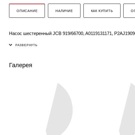
ОПИСАНИЕ
НАЛИЧИЕ
КАК КУПИТЬ
О
Насос шестеренный JCB 919/66700, A0119131171, P2AJ190906
Галерея