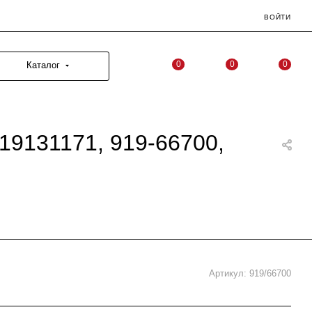
ВОЙТИ
0
0
0
Каталог
19131171, 919-66700,
Артикул:
919/66700