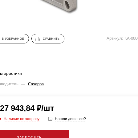
Артикул:
КА-000
В ИЗБРАННОЕ
СРАВНИТЬ
ктеристики
зводитель
—
Casappa
27 943,84
₽
/шт
Наличие по запросу
Нашли дешевле?
ЗАПРОСИТЬ