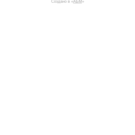
Создано в «
АБМ
»