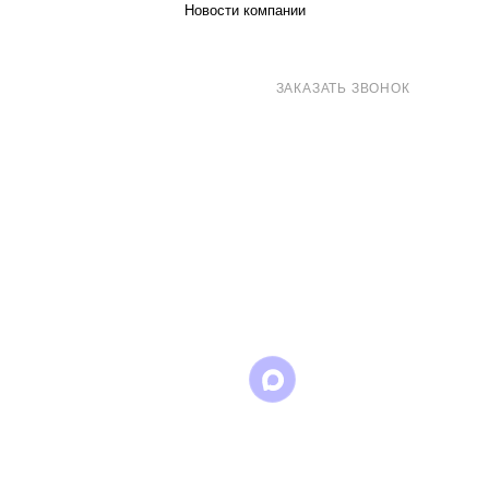
Новости компании
8 (800) 707-71-82
ЗАКАЗАТЬ ЗВОНОК
sales@eurotechspb.com
Санкт-Петербург, Салова 53, корпус 1,
литера Н, офис 19/1
Написать
Написать
Написать
в
в
в Max
WhatsApp
Telegram