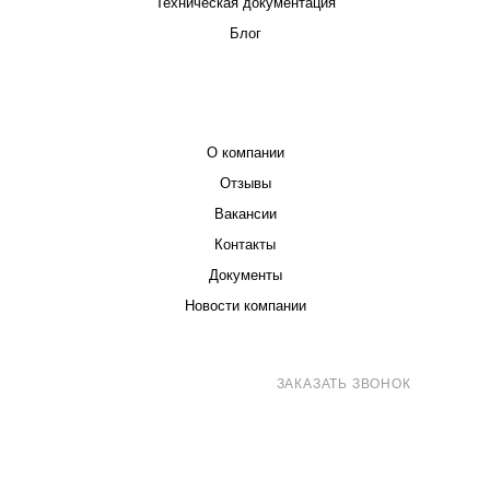
Техническая документация
Блог
КОМПАНИЯ
О компании
Отзывы
Вакансии
Контакты
Документы
Новости компании
8 (800) 707-71-82
ЗАКАЗАТЬ ЗВОНОК
sales@eurotechspb.com
Санкт-Петербург, Салова 53, корпус 1,