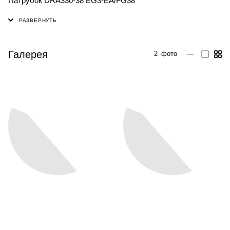
Патрубок DRA330-38 EG3-EA/FG38
Галерея
2
фото
—