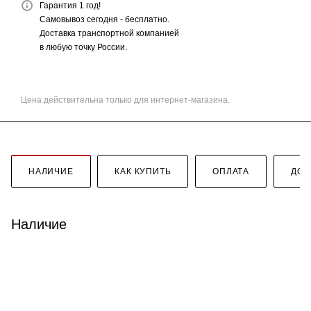
Гарантия 1 год!
Самовывоз сегодня - бесплатно.
Доставка транспортной компанией
в любую точку России.
Цена действительна только для интернет-магазина.
НАЛИЧИЕ
КАК КУПИТЬ
ОПЛАТА
ДОС
Наличие