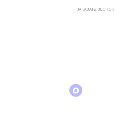
8 (800) 707-71-82
ЗАКАЗАТЬ ЗВОНОК
sales@eurotechspb.com
Санкт-Петербург, Салова 53, корпус 1,
литера Н, офис 19/1
Написать
Написать
Написать
в
в
в Max
WhatsApp
Telegram