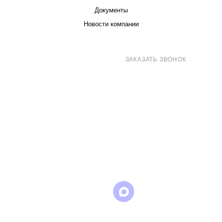
Документы
Новости компании
8 (800) 707-71-82
ЗАКАЗАТЬ ЗВОНОК
sales@eurotechspb.com
Санкт-Петербург, Салова 53, корпус 1,
литера Н, офис 19/1
Написать
Написать
Написать
в
в
в Max
WhatsApp
Telegram