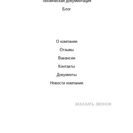
Техническая документация
Блог
КОМПАНИЯ
О компании
Отзывы
Вакансии
Контакты
Документы
Новости компании
8 (800) 707-71-82
ЗАКАЗАТЬ ЗВОНОК
sales@eurotechspb.com
Санкт-Петербург, Салова 53, корпус 1,