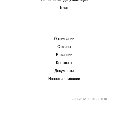
Блог
КОМПАНИЯ
О компании
Отзывы
Вакансии
Контакты
Документы
Новости компании
8 (800) 707-71-82
ЗАКАЗАТЬ ЗВОНОК
sales@eurotechspb.com
Санкт-Петербург, Салова 53, корпус 1,