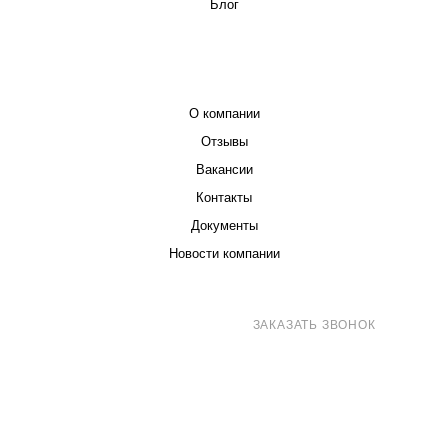
Блог
КОМПАНИЯ
О компании
Отзывы
Вакансии
Контакты
Документы
Новости компании
8 (800) 707-71-82
ЗАКАЗАТЬ ЗВОНОК
sales@eurotechspb.com
Санкт-Петербург, Салова 53, корпус 1,
литера Н, офис 19/1