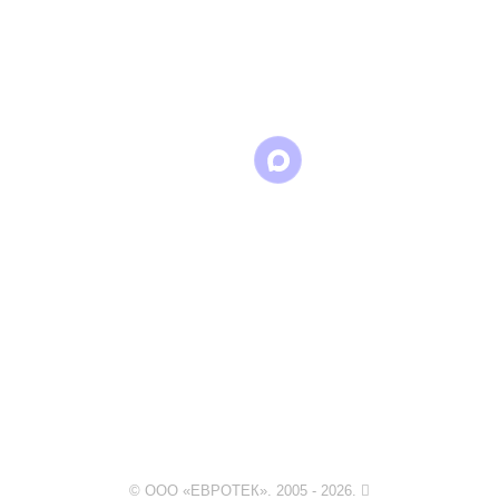
Написать
Написать
Написать
в
в
в Max
WhatsApp
Telegram
© ООО «ЕВРОТЕК». 2005 - 2026.