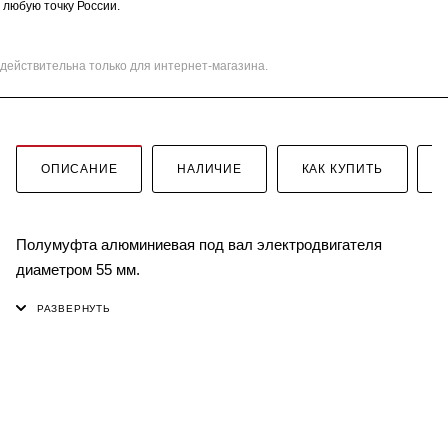
 любую точку России.
действительна только для интернет-магазина.
ОПИСАНИЕ
НАЛИЧИЕ
КАК КУПИТЬ
Полумуфта алюминиевая под вал электродвигателя
диаметром 55 мм.
КАТАЛОГ