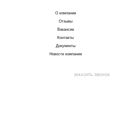
КОМПАНИЯ
О компании
Отзывы
Вакансии
Контакты
Документы
Новости компании
8 (800) 707-71-82
ЗАКАЗАТЬ ЗВОНОК
sales@eurotechspb.com
Санкт-Петербург, Салова 53, корпус 1,
литера Н, офис 19/1
Написать
Написать
Написать
в
в
в Max
WhatsApp
Telegram