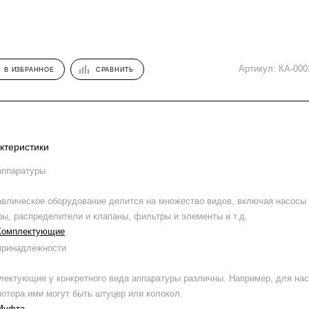
Артикул:
КА-000
В ИЗБРАННОЕ
СРАВНИТЬ
ктеристики
аппаратуры
авлическое оборудование делится на множество видов, включая насосы
ры, распределители и клапаны, фильтры и элементы и т.д.
Комплектующие
принадлежности
лектующие у конкретного вида аппаратуры различны. Например, для на
мотора ими могут быть штуцер или колокол.
Муфта