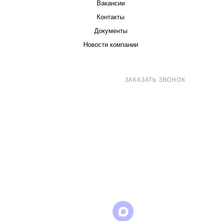
Вакансии
Контакты
Документы
Новости компании
8 (800) 707-71-82
ЗАКАЗАТЬ ЗВОНОК
sales@eurotechspb.com
Санкт-Петербург, Салова 53, корпус 1,
литера Н, офис 19/1
Написать
Написать
Написать
в
в
в Max
WhatsApp
Telegram