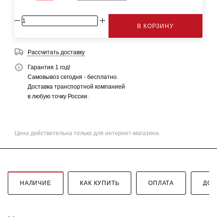
В КОРЗИНУ
Рассчитать доставку
Гарантия 1 год!
Самовывоз сегодня - бесплатно.
Доставка транспортной компанией
в любую точку России.
Цена действительна только для интернет-магазина.
НАЛИЧИЕ
КАК КУПИТЬ
ОПЛАТА
ДОС