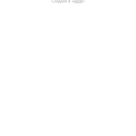
Создано в «
АБМ
»