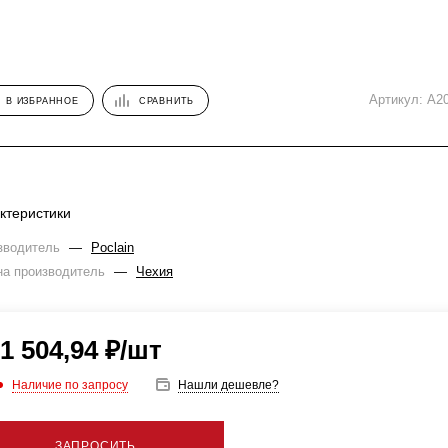
Артикул:
A2
В ИЗБРАННОЕ
СРАВНИТЬ
ктеристики
зводитель
—
Poclain
на производитель
—
Чехия
1 504,94
₽
/шт
Наличие по запросу
Нашли дешевле?
ЗАПРОСИТЬ