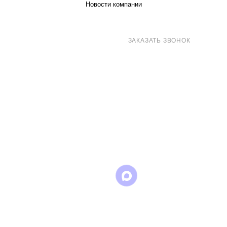
Новости компании
8 (800) 707-71-82
ЗАКАЗАТЬ ЗВОНОК
sales@eurotechspb.com
Санкт-Петербург, Салова 53, корпус 1,
литера Н, офис 19/1
Написать
Написать
Написать
в
в
в Max
WhatsApp
Telegram