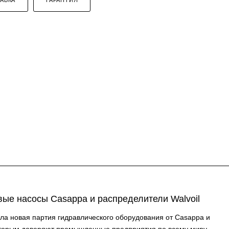
вые насосы Casappa и распределители Walvoil
а новая партия гидравлического оборудования от Casappa и
которым доверяют промышленные предприятия по всему миру.