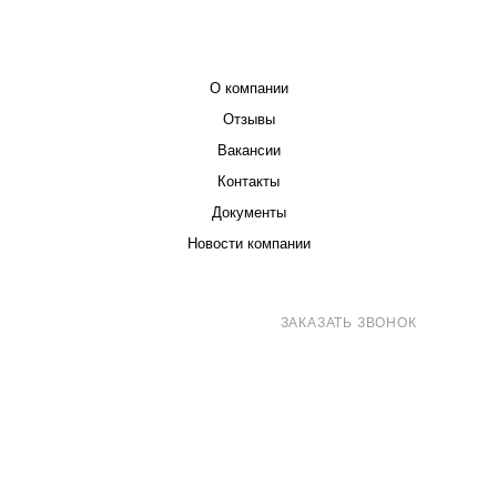
КОМПАНИЯ
О компании
Отзывы
Вакансии
Контакты
Документы
Новости компании
8 (800) 707-71-82
ЗАКАЗАТЬ ЗВОНОК
sales@eurotechspb.com
Санкт-Петербург, Салова 53, корпус 1,
литера Н, офис 19/1
Написать
Написать
Написать