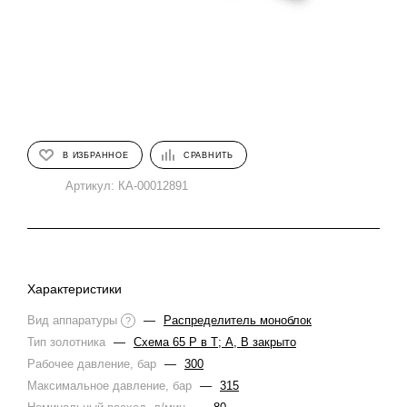
В ИЗБРАННОЕ
СРАВНИТЬ
Артикул:
КА-00012891
Характеристики
Вид аппаратуры
—
Распределитель моноблок
?
Тип золотника
—
Схема 65 Р в Т; A, B закрыто
Рабочее давление, бар
—
300
Максимальное давление, бар
—
315