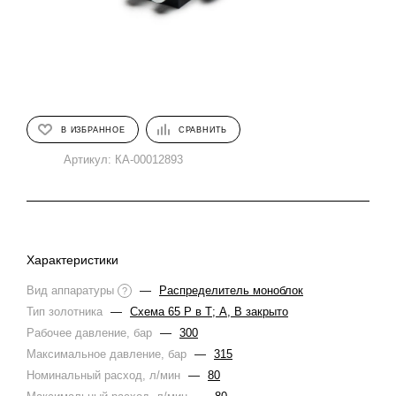
В ИЗБРАННОЕ
СРАВНИТЬ
Артикул:
КА-00012893
Характеристики
Вид аппаратуры
—
Распределитель моноблок
?
Тип золотника
—
Схема 65 Р в Т; A, B закрыто
Рабочее давление, бар
—
300
Максимальное давление, бар
—
315
Номинальный расход, л/мин
—
80