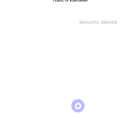
Новости компании
8 (800) 707-71-82
ЗАКАЗАТЬ ЗВОНОК
sales@eurotechspb.com
Санкт-Петербург, Салова 53, корпус 1,
литера Н, офис 19/1
Написать
Написать
Написать
в
в
в Max
WhatsApp
Telegram