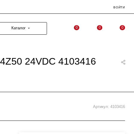
ВОЙТИ
0
0
0
Каталог
 4Z50 24VDC 4103416
Артикул:
4103416