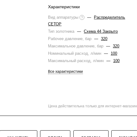
Характеристики
Вид аппаратуры
—
Распределитель
?
СЕТОР
Тип золотника
—
Схема 44 Закрыто
Рабочее давление, бар
—
320
Максимальное давление, бар
—
320
Номинальный расход, л/мин
—
100
Максимальный расход, л/мин
—
100
Все характеристики
Цена действительна только для интернет-магазин