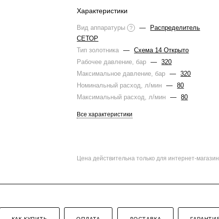
Характеристики
Вид аппаратуры
—
Распределитель
?
СЕТОР
Тип золотника
—
Схема 14 Открыто
Рабочее давление, бар
—
320
Максимальное давление, бар
—
320
Номинальный расход, л/мин
—
80
Максимальный расход, л/мин
—
80
Все характеристики
Цена действительна только для интернет-магазин
КАК КУПИТЬ
ОПЛАТА
ДОСТАВКА
ГАРАНТИ