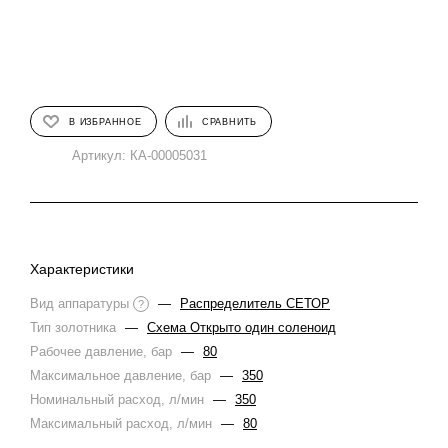
В ИЗБРАННОЕ
СРАВНИТЬ
Артикул:
КА-00005031
Характеристики
Вид аппаратуры
—
Распределитель СЕТОР
?
Тип золотника
—
Схема Открыто один соленоид
Рабочее давление, бар
—
80
Максимальное давление, бар
—
350
Номинальный расход, л/мин
—
350
Максимальный расход, л/мин
—
80