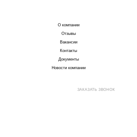
КОМПАНИЯ
О компании
Отзывы
Вакансии
Контакты
Документы
Новости компании
8 (800) 707-71-82
ЗАКАЗАТЬ ЗВОНОК
sales@eurotechspb.com
Санкт-Петербург, Салова 53, корпус 1,
литера Н, офис 19/1
Написать
Написать
Написать