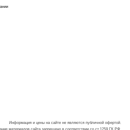
ании
Написать
Написать
Написать
в
в
в Max
WhatsApp
Telegram
Информация и цены на сайте не являются публичной офертой.
ние материалов сайта запрещено в соответствии со ст.1259 ГК РФ.