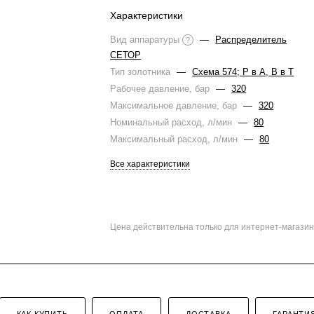
Характеристики
Вид аппаратуры
—
Распределитель
?
СЕТОР
Тип золотника
—
Схема 574; Р в А, В в Т
Рабочее давление, бар
—
320
Максимальное давление, бар
—
320
Номинальный расход, л/мин
—
80
Максимальный расход, л/мин
—
80
Все характеристики
Цена действительна только для интернет-магазин
КАК КУПИТЬ
ОПЛАТА
ДОСТАВКА
ГАРАНТИ