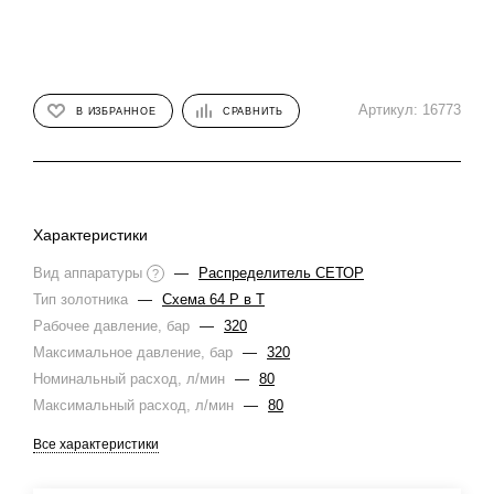
Артикул:
16773
В ИЗБРАННОЕ
СРАВНИТЬ
Характеристики
Вид аппаратуры
—
Распределитель СЕТОР
?
Тип золотника
—
Схема 64 Р в Т
Рабочее давление, бар
—
320
Максимальное давление, бар
—
320
Номинальный расход, л/мин
—
80
Максимальный расход, л/мин
—
80
Все характеристики