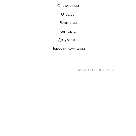
О компании
Отзывы
Вакансии
Контакты
Документы
Новости компании
8 (800) 707-71-82
ЗАКАЗАТЬ ЗВОНОК
sales@eurotechspb.com
Санкт-Петербург, Салова 53, корпус 1,
литера Н, офис 19/1
Написать
Написать
Написать
в
в
в Max
WhatsApp
Telegram