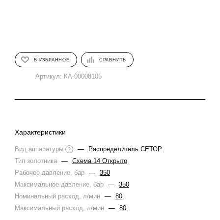
В ИЗБРАННОЕ
СРАВНИТЬ
Артикул:
КА-00008105
Характеристики
Вид аппаратуры
—
Распределитель СЕТОР
?
Тип золотника
—
Схема 14 Открыто
Рабочее давление, бар
—
350
Максимальное давление, бар
—
350
Номинальный расход, л/мин
—
80
Максимальный расход, л/мин
—
80