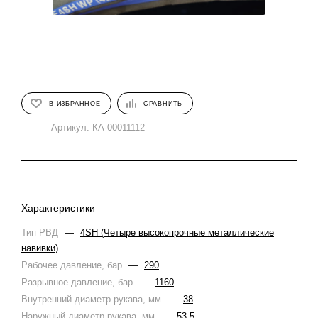
В ИЗБРАННОЕ
СРАВНИТЬ
Артикул:
КА-00011112
Характеристики
Тип РВД
—
4SH (Четыре высокопрочные металлические
навивки)
Рабочее давление, бар
—
290
Разрывное давление, бар
—
1160
Внутренний диаметр рукава, мм
—
38
Наружный диаметр рукава, мм
—
53.5