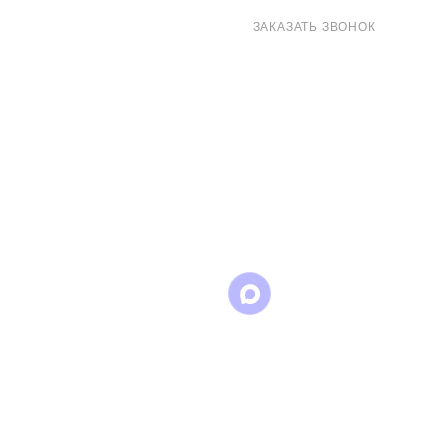
8 (800) 707-71-82
ЗАКАЗАТЬ ЗВОНОК
sales@eurotechspb.com
Санкт-Петербург, Салова 53, корпус 1,
литера Н, офис 19/1
Написать
Написать
Написать
в
в
в Max
WhatsApp
Telegram