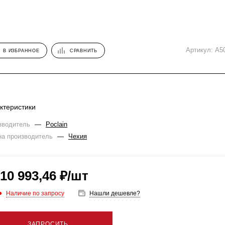
Артикул:
A5
В ИЗБРАННОЕ
СРАВНИТЬ
ктеристики
зводитель
—
Poclain
на производитель
—
Чехия
10 993,46
₽
/шт
Наличие по запросу
Нашли дешевле?
ЗАПРОСИТЬ