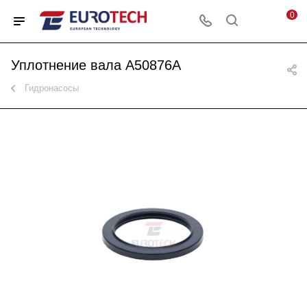
0
Уплотнение вала A50876A
Гидронасосы