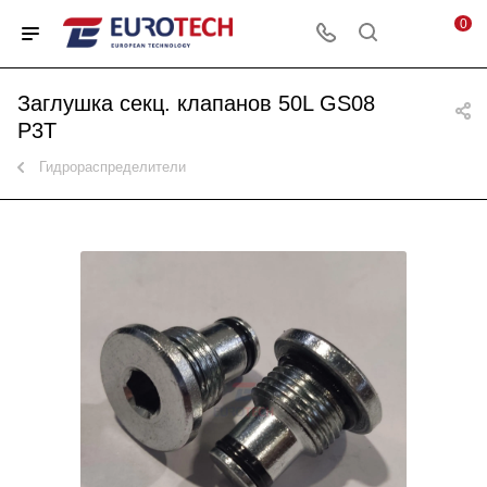
0
Заглушка секц. клапанов 50L GS08
P3T
Гидрораспределители