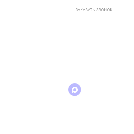
8 (800) 707-71-82
ЗАКАЗАТЬ ЗВОНОК
sales@eurotechspb.com
Санкт-Петербург, Салова 53, корпус 1,
литера Н, офис 19/1
Написать
Написать
Написать
в
в
в Max
WhatsApp
Telegram