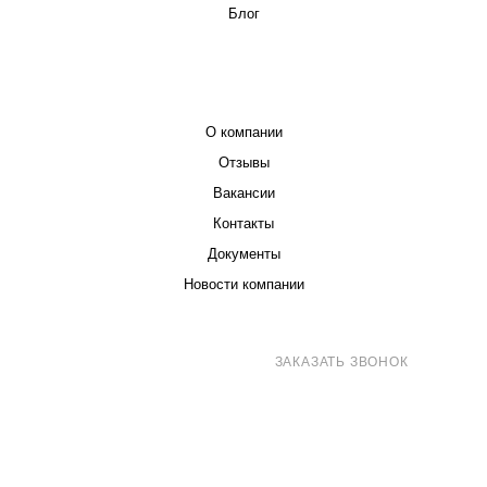
Блог
КОМПАНИЯ
О компании
Отзывы
Вакансии
Контакты
Документы
Новости компании
8 (800) 707-71-82
ЗАКАЗАТЬ ЗВОНОК
sales@eurotechspb.com
Санкт-Петербург, Салова 53, корпус 1,