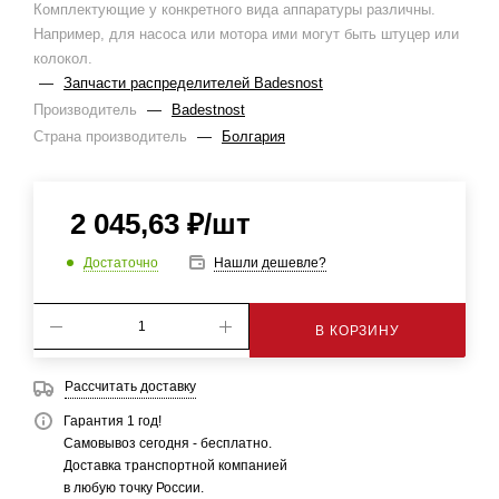
Комплектующие у конкретного вида аппаратуры различны.
Например, для насоса или мотора ими могут быть штуцер или
колокол.
—
Запчасти распределителей Badesnost
Производитель
—
Badestnost
Страна производитель
—
Болгария
2 045,63
₽
/шт
Достаточно
Нашли дешевле?
В КОРЗИНУ
Рассчитать доставку
Гарантия 1 год!
Самовывоз сегодня - бесплатно.
Доставка транспортной компанией
в любую точку России.