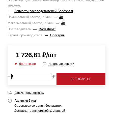
колокол.
—
Запчасти распределителей Badesnost
Номинальный расход, л/мин
—
40
Максимальный расход, л/мин
—
40
Производитель
—
Badestnost
Страна производитель
—
Болгария
1 726,81
₽
/шт
Достаточно
Нашли дешевле?
В КОРЗИНУ
Рассчитать доставку
Гарантия 1 год!
Самовывоз сегодня - бесплатно.
Доставка транспортной компанией