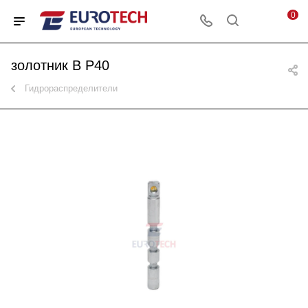
0
золотник B P40
Гидрораспределители