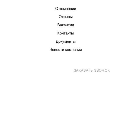
О компании
Отзывы
Вакансии
Контакты
Документы
Новости компании
8 (800) 707-71-82
ЗАКАЗАТЬ ЗВОНОК
sales@eurotechspb.com
Санкт-Петербург, Салова 53, корпус 1,
литера Н, офис 19/1
Написать
Написать
Написать
в
в
в Max
WhatsApp
Telegram