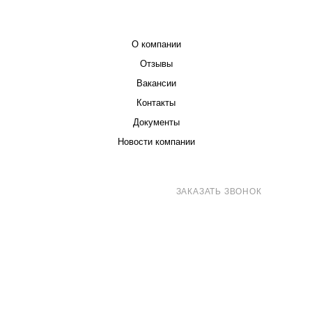
КОМПАНИЯ
О компании
Отзывы
Вакансии
Контакты
Документы
Новости компании
8 (800) 707-71-82
ЗАКАЗАТЬ ЗВОНОК
sales@eurotechspb.com
Санкт-Петербург, Салова 53, корпус 1,
литера Н, офис 19/1
Написать
Написать
Написать
в
в
в Max