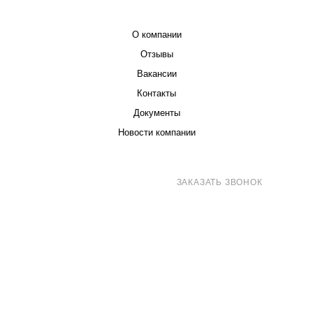
КОМПАНИЯ
О компании
Отзывы
Вакансии
Контакты
Документы
Новости компании
8 (800) 707-71-82
ЗАКАЗАТЬ ЗВОНОК
sales@eurotechspb.com
Санкт-Петербург, Салова 53, корпус 1,
литера Н, офис 19/1
Написать
Написать
Написать
в
в
в Max