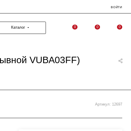
ВОЙТИ
0
0
0
Каталог
зрывной VUBA03FF)
Артикул:
12697