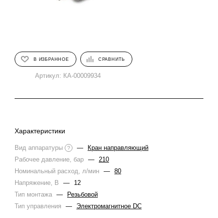
В ИЗБРАННОЕ
СРАВНИТЬ
Артикул:
КА-00009934
Характеристики
Вид аппаратуры
—
Кран направляющий
?
Рабочее давление, бар
—
210
Номинальный расход, л/мин
—
80
Напряжение, В
—
12
Тип монтажа
—
Резьбовой
Тип управления
—
Электромагнитное DC