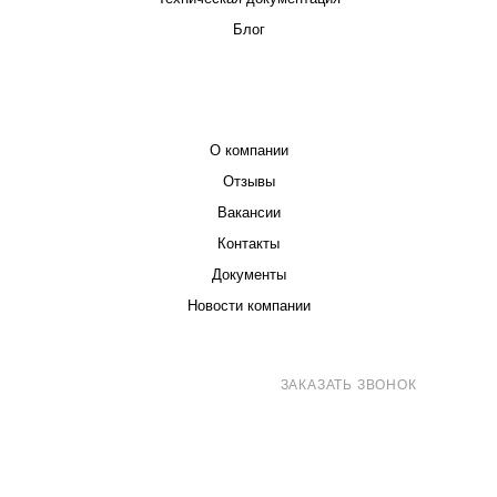
Блог
КОМПАНИЯ
О компании
Отзывы
Вакансии
Контакты
Документы
Новости компании
8 (800) 707-71-82
ЗАКАЗАТЬ ЗВОНОК
sales@eurotechspb.com
Санкт-Петербург, Салова 53, корпус 1,