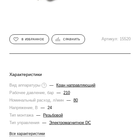
Артикул:
15520
В ИЗБРАННОЕ
СРАВНИТЬ
Характеристики
Вид аппаратуры
—
Кран направляющий
?
Рабочее давление, бар
—
210
Номинальный расход, л/мин
—
80
Напряжение, В
—
24
Тип монтажа
—
Резьбовой
Тип управления
—
Электромагнитное DC
Все характеристики