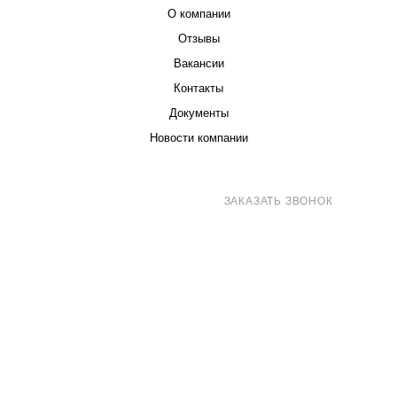
О компании
Отзывы
Вакансии
Контакты
Документы
Новости компании
8 (800) 707-71-82
ЗАКАЗАТЬ ЗВОНОК
sales@eurotechspb.com
Санкт-Петербург, Салова 53, корпус 1,
литера Н, офис 19/1
Написать
Написать
Написать
в
в
в Max
WhatsApp
Telegram