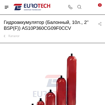
0
Гидроаккумулятор (Балонный, 10л., 2''
BSP(F)) AS10P360CG09F0CCV
Каталог