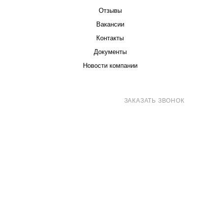
Отзывы
Вакансии
Контакты
Документы
Новости компании
8 (800) 707-71-82
ЗАКАЗАТЬ ЗВОНОК
sales@eurotechspb.com
Санкт-Петербург, Салова 53, корпус 1,
литера Н, офис 19/1
Написать
Написать
Написать
в
в
в Max
WhatsApp
Telegram