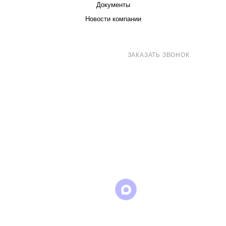
Документы
Новости компании
8 (800) 707-71-82
ЗАКАЗАТЬ ЗВОНОК
sales@eurotechspb.com
Санкт-Петербург, Салова 53, корпус 1,
литера Н, офис 19/1
Написать
Написать
Написать
в
в
в Max
WhatsApp
Telegram