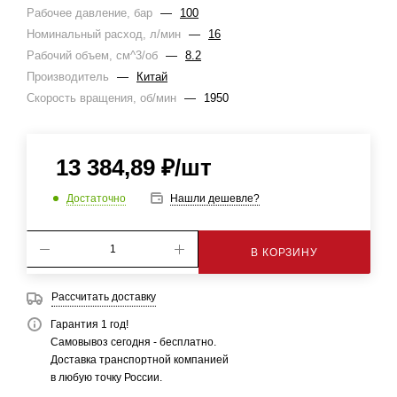
Рабочее давление, бар
—
100
Номинальный расход, л/мин
—
16
Рабочий объем, см^3/об
—
8.2
Производитель
—
Китай
Скорость вращения, об/мин
—
1950
13 384,89
₽
/шт
Достаточно
Нашли дешевле?
В КОРЗИНУ
Рассчитать доставку
Гарантия 1 год!
Самовывоз сегодня - бесплатно.
Доставка транспортной компанией
в любую точку России.