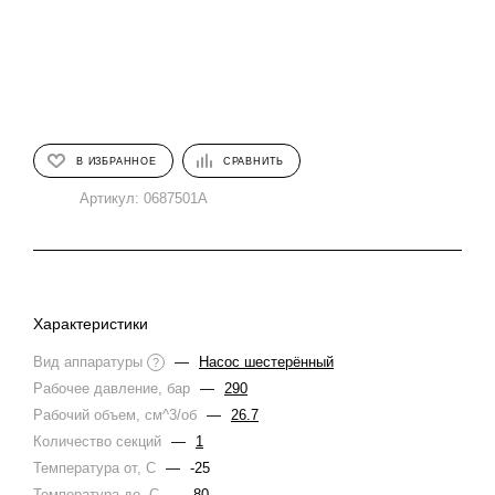
В ИЗБРАННОЕ
СРАВНИТЬ
Артикул:
0687501A
Характеристики
Вид аппаратуры
—
Насос шестерённый
?
Рабочее давление, бар
—
290
Рабочий объем, см^3/об
—
26.7
Количество секций
—
1
Температура от, С
—
-25
Температура до, С
—
80