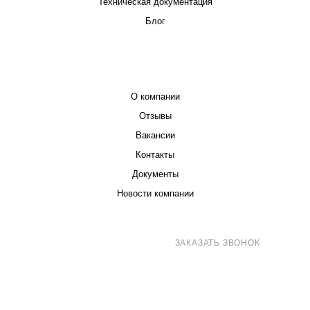
Техническая документация
Блог
КОМПАНИЯ
О компании
Отзывы
Вакансии
Контакты
Документы
Новости компании
8 (800) 707-71-82
ЗАКАЗАТЬ ЗВОНОК
sales@eurotechspb.com
Санкт-Петербург, Салова 53, корпус 1,