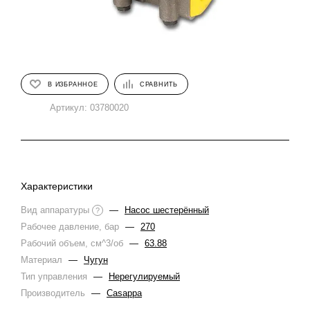
В ИЗБРАННОЕ
СРАВНИТЬ
Артикул:
03780020
Характеристики
Вид аппаратуры
—
Насос шестерённый
?
Рабочее давление, бар
—
270
Рабочий объем, см^3/об
—
63.88
Материал
—
Чугун
Тип управления
—
Нерегулируемый
Производитель
—
Casappa