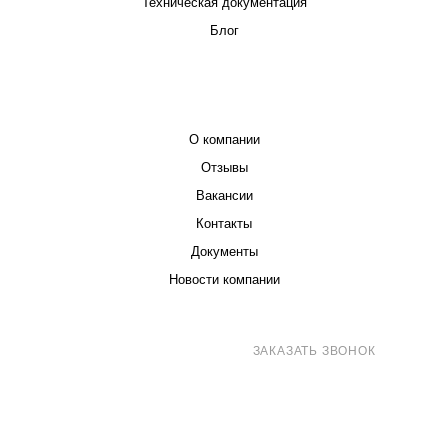
Техническая документация
Блог
КОМПАНИЯ
О компании
Отзывы
Вакансии
Контакты
Документы
Новости компании
8 (800) 707-71-82
ЗАКАЗАТЬ ЗВОНОК
sales@eurotechspb.com
Санкт-Петербург, Салова 53, корпус 1,