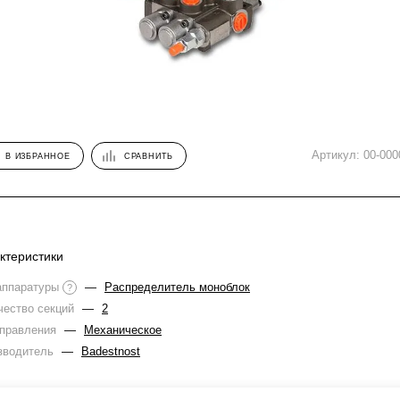
Артикул:
00-000
В ИЗБРАННОЕ
СРАВНИТЬ
ктеристики
аппаратуры
—
Распределитель моноблок
?
чество секций
—
2
управления
—
Механическое
зводитель
—
Badestnost