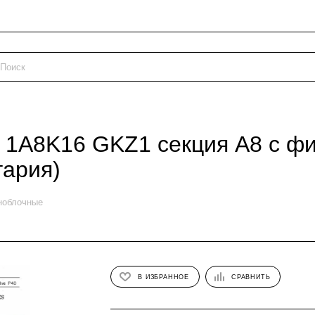
1A8K16 GKZ1 секция A8 с фик
гария)
ноблочные
В ИЗБРАННОЕ
СРАВНИТЬ