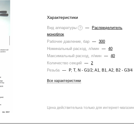
Характеристики
Вид аппаратуры
—
Распределитель
?
моноблок
Рабочее давление, бар
—
300
Номинальный расход, л/мин
—
40
Максимальный расход, л/мин
—
40
Количество секций
—
2
Резьба
—
P, T, N - G1/2; A1, B1, A2, B2 - G3/4
Все характеристики
Цена действительна только для интернет-магазин