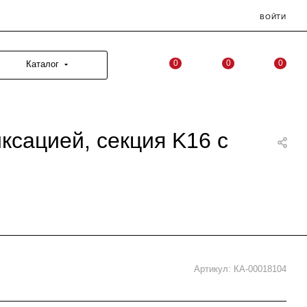
ВОЙТИ
0
0
0
Каталог
сацией, секция K16 с
Артикул:
КА-00018104