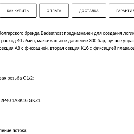
КАК КУПИТЬ
ОПЛАТА
ДОСТАВКА
ГАРАНТИ
лгарского бренда Badestnost предназначен для создания логик
расход 40 л/мин, максимальное давление 300 бар, ручное упра
 секция A8 с фиксацией, вторая секция K16 с фиксацией плава
вая резьба G1/2;
 2P40 1A8K16 GKZ1:
ление потока;