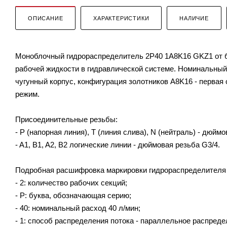
ОПИСАНИЕ
ХАРАКТЕРИСТИКИ
НАЛИЧИЕ
Моноблочный гидрораспределитель 2P40 1A8K16 GKZ1 от бо
рабочей жидкости в гидравлической системе. Номинальный 
чугунный корпус, конфигурация золотников A8K16 - первая
режим.
Присоединительные резьбы:
- P (напорная линия), T (линия слива), N (нейтраль) - дюймо
- A1, B1, A2, B2 логические линии - дюймовая резьба G3/4.
Подробная расшифровка маркировки гидрораспределителя
- 2: количество рабочих секций;
- P: буква, обозначающая серию;
- 40: номинальный расход 40 л/мин;
- 1: способ распределения потока - параллельное распреде