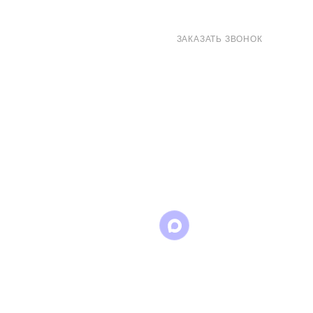
8 (800) 707-71-82
ЗАКАЗАТЬ ЗВОНОК
sales@eurotechspb.com
Санкт-Петербург, Салова 53, корпус 1,
литера Н, офис 19/1
Написать
Написать
Написать
в
в
в Max
WhatsApp
Telegram