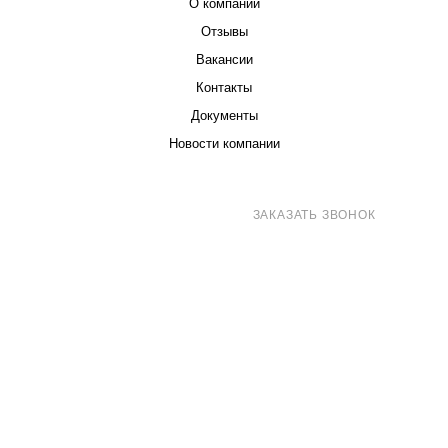
О компании
Отзывы
Вакансии
Контакты
Документы
Новости компании
8 (800) 707-71-82
ЗАКАЗАТЬ ЗВОНОК
sales@eurotechspb.com
Санкт-Петербург, Салова 53, корпус 1,
литера Н, офис 19/1
Написать
Написать
Написать
в
в
в Max
WhatsApp
Telegram