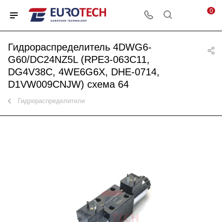
0
Гидрораспределитель 4DWG6-
G60/DC24NZ5L (RPE3-063C11,
DG4V38C, 4WE6G6X, DHE-0714,
D1VW009CNJW) схема 64
Гидрораспределители