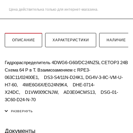
Цена действительна только для интернет-магазина.
ОПИСАНИЕ
ХАРАКТЕРИСТИКИ
НАЛИЧИЕ
Гидрораспределитель 4DWG6-G60/DC24NZ5L CETOP3 24В
Схема 64 Р в Т. Взаимозаменяем с RPE3-
063C11/02400E1, DS3-S4/11N-D24K1, DG4V-3-8C-VM-U-
H7-60, 4WE6G6X/EG24N9K4, DHE-0714-
X24DC, D1VW009CNJW, AD3E04CMS13, DSG-01-
3C60-D24-N-70
Документы