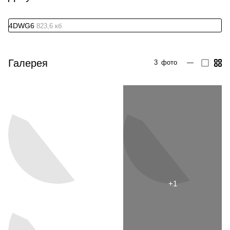
4DWG6
823,6 кб
Галерея
3
фото
—