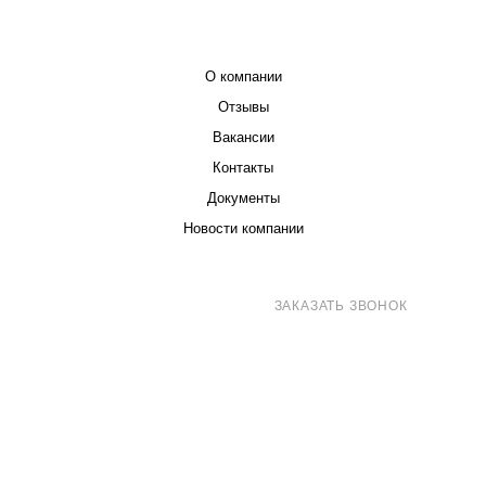
КОМПАНИЯ
О компании
Отзывы
Вакансии
Контакты
Документы
Новости компании
8 (800) 707-71-82
ЗАКАЗАТЬ ЗВОНОК
sales@eurotechspb.com
Санкт-Петербург, Салова 53, корпус 1,
литера Н, офис 19/1
Написать
Написать
Написать