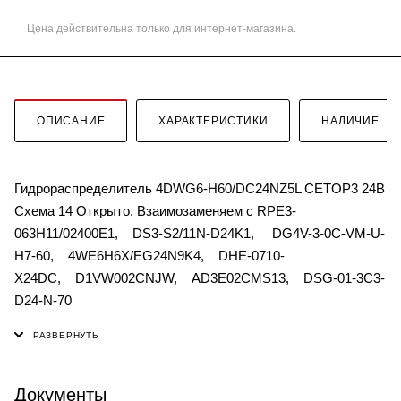
Цена действительна только для интернет-магазина.
ОПИСАНИЕ
ХАРАКТЕРИСТИКИ
НАЛИЧИЕ
Гидрораспределитель 4DWG6-H60/DC24NZ5L CETOP3 24В
Схема 14 Открыто. Взаимозаменяем с RPE3-
063H11/02400E1, DS3-S2/11N-D24K1, DG4V-3-0C-VM-U-
H7-60, 4WE6H6X/EG24N9K4, DHE-0710-
X24DC, D1VW002CNJW, AD3E02CMS13, DSG-01-3C3-
D24-N-70
Документы