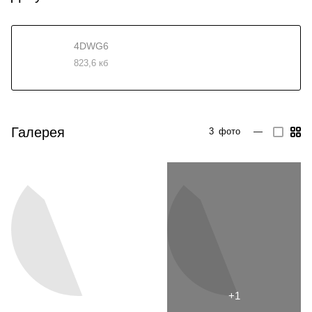
4DWG6
823,6 кб
Галерея
3
фото
—