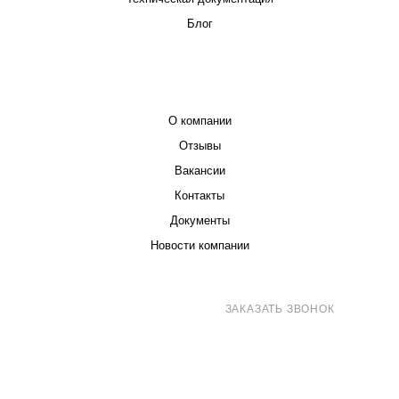
Блог
КОМПАНИЯ
О компании
Отзывы
Вакансии
Контакты
Документы
Новости компании
8 (800) 707-71-82
ЗАКАЗАТЬ ЗВОНОК
sales@eurotechspb.com
Санкт-Петербург, Салова 53, корпус 1,