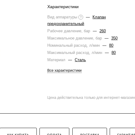
Характеристики
Вид аппаратуры
—
Клапан
?
предохранительный
Рабочее давление, бар
—
260
Максимальное давление, бар
—
350
Номинальный расход, л/мин
—
80
Максимальный расход, л/мин
—
80
Материал
—
Сталь
Все характеристики
Цена действительна только для интернет-магазин
КАК КУПИТЬ
ОПЛАТА
ДОСТАВКА
ГАРАНТИ