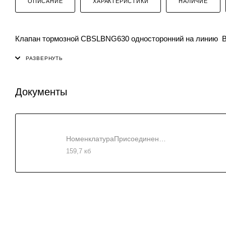
ОПИСАНИЕ
ХАРАКТЕРИСТИКИ
НАЛИЧИЕ
Клапан тормозной CBSLBNG630 односторонний на линию 
Документы
НоменклатураПрисоединенныеФайлы
159,7 кб