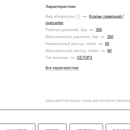
Характеристики
Вид аппаратуры
—
Клапан тормозной /
?
overcenter
Рабочее давление, бар
—
350
Максимальное давление, бар
—
350
Номинальный расход, л/мин
—
60
Максимальный расход, л/мин
—
60
Тип монтажа
—
CETOP3
Все характеристики
Цена действительна только для интернет-магазин