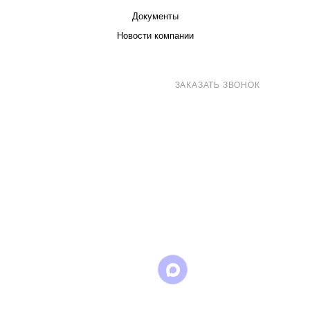
Документы
Новости компании
8 (800) 707-71-82
ЗАКАЗАТЬ ЗВОНОК
sales@eurotechspb.com
Санкт-Петербург, Салова 53, корпус 1,
литера Н, офис 19/1
Написать
Написать
Написать
в
в
в Max
WhatsApp
Telegram