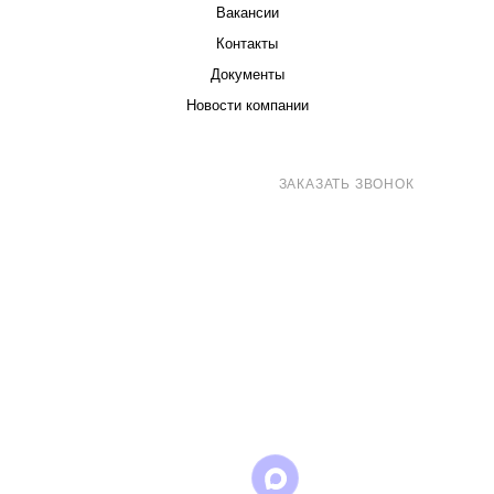
Вакансии
Контакты
Документы
Новости компании
8 (800) 707-71-82
ЗАКАЗАТЬ ЗВОНОК
sales@eurotechspb.com
Санкт-Петербург, Салова 53, корпус 1,
литера Н, офис 19/1
Написать
Написать
Написать
в
в
в Max
WhatsApp
Telegram