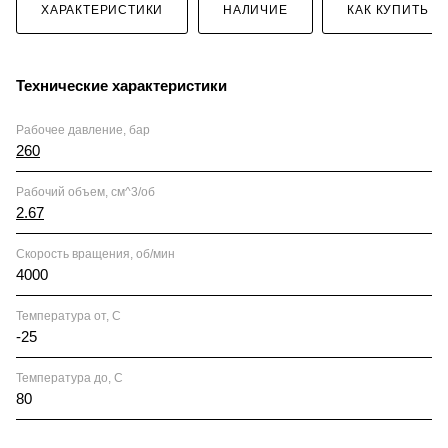
ХАРАКТЕРИСТИКИ
НАЛИЧИЕ
КАК КУПИТЬ
Технические характеристики
Рабочее давление, бар
260
Рабочий объем, см^3/об
2.67
Скорость вращения, об/мин
4000
Температура от, С
-25
Температура до, С
80