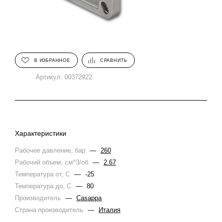
В ИЗБРАННОЕ
СРАВНИТЬ
Артикул:
00372922
Характеристики
Рабочее давление, бар
—
260
Рабочий объем, см^3/об
—
2.67
Температура от, С
—
-25
Температура до, С
—
80
Производитель
—
Casappa
Страна производитель
—
Италия