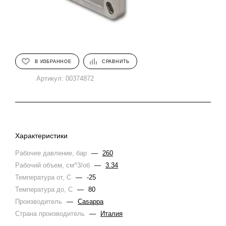
В ИЗБРАННОЕ
СРАВНИТЬ
Артикул:
00374872
Характеристики
Рабочее давление, бар
—
260
Рабочий объем, см^3/об
—
3.34
Температура от, С
—
-25
Температура до, С
—
80
Производитель
—
Casappa
Страна производитель
—
Италия