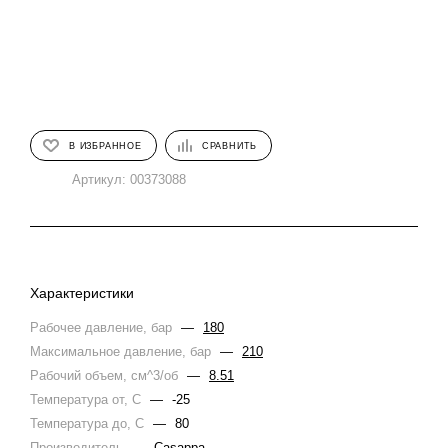
В ИЗБРАННОЕ
СРАВНИТЬ
Артикул:
00373088
Характеристики
Рабочее давление, бар
—
180
Максимальное давление, бар
—
210
Рабочий объем, см^3/об
—
8.51
Температура от, С
—
-25
Температура до, С
—
80
Производитель
—
Casappa